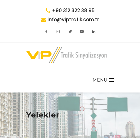
+90 312 322 38 95
info@viptrafik.com.tr
MENU
Yelekler