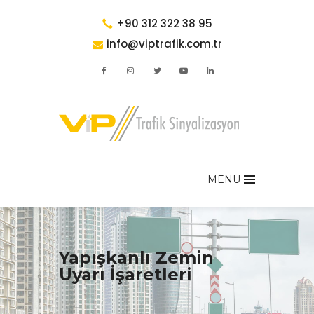
+90 312 322 38 95
info@viptrafik.com.tr
MENU
Yapışkanlı Zemin
Uyarı İşaretleri