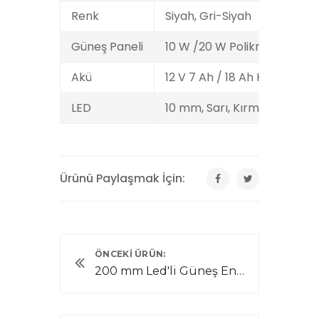
Renk
Siyah, Gri-Siyah
Güneş Paneli
10 W /20 W Polikristal
Akü
12 V 7 Ah / 18 Ah Kuru Tip
LED
10 mm, Sarı, Kırmızı
Ürünü Paylaşmak İçin:
ÖNCEKI ÜRÜN:
200 mm Led'li Güneş Enerjili Flaşör