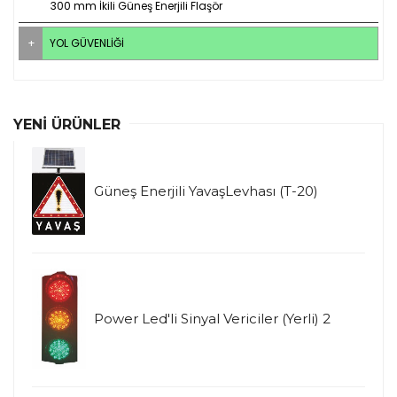
300 mm İkili Güneş Enerjili Flaşör
YOL GÜVENLIĞI
YENI ÜRÜNLER
Güneş Enerjili YavaşLevhası (T-20)
Power Led'li Sinyal Vericiler (Yerli) 2