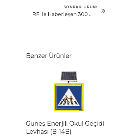
SONRAKI ÜRÜN:
RF ile Haberleşen 300 mmÇaplı Led'li Güneş Enerjili Flaşör
Benzer Ürünler
Güneş Enerjili Okul Geçidi
Levhası (B-14B)