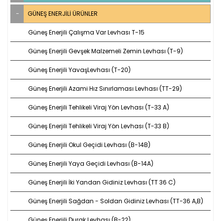
GÜNEŞ ENERJILI ÜRÜNLER
Güneş Enerjili Çalışma Var Levhası T-15
Güneş Enerjili Gevşek Malzemeli Zemin Levhası (T-9)
Güneş Enerjili YavaşLevhası (T-20)
Güneş Enerjili Azami Hız Sınırlaması Levhası (TT-29)
Güneş Enerjili Tehlikeli Viraj Yön Levhası (T-33 A)
Güneş Enerjili Tehlikeli Viraj Yön Levhası (T-33 B)
Güneş Enerjili Okul Geçidi Levhası (B-14B)
Güneş Enerjili Yaya Geçidi Levhası (B-14A)
Güneş Enerjili İki Yandan Gidiniz Levhası (TT 36 C)
Güneş Enerjili Sağdan - Soldan Gidiniz Levhası (TT-36 A,B)
Güneş Enerjili Durak Levhası (B-22)